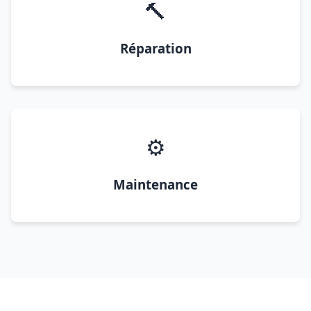
🔨
Réparation
⚙️
Maintenance