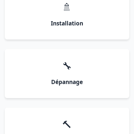
🚿
Installation
🔧
Dépannage
🔨