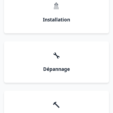
🚿
Installation
🔧
Dépannage
🔨