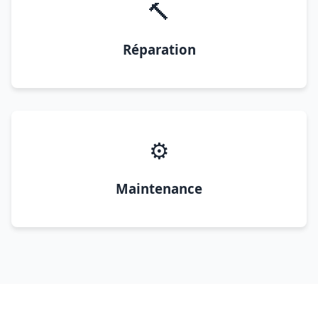
🔨
Réparation
⚙️
Maintenance