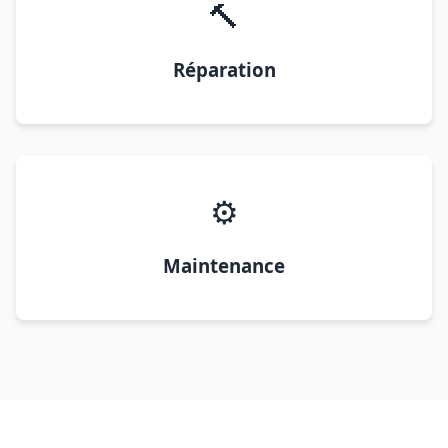
🔨
Réparation
⚙️
Maintenance