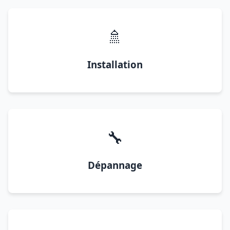
🚿
Installation
🔧
Dépannage