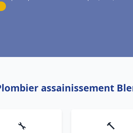
 Plombier assainissement Bl
🔧
🔨