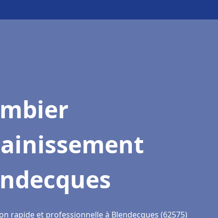
ombier
sainissement
endecques
ion rapide et professionnelle à Blendecques (62575)