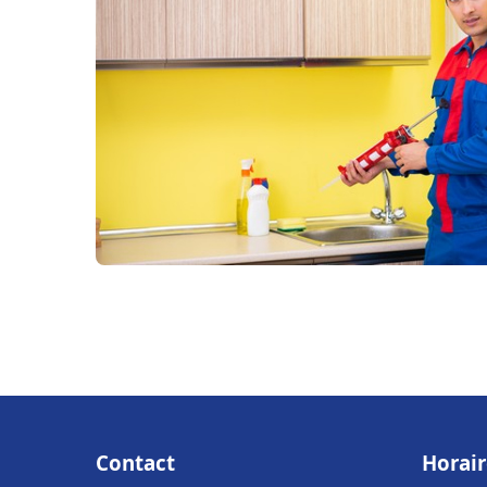
Contact
Horair