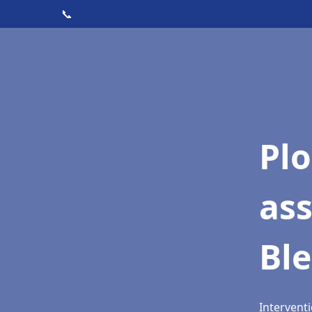
📞
Pl
as
Bl
Intervent