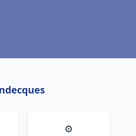
endecques
⚙️