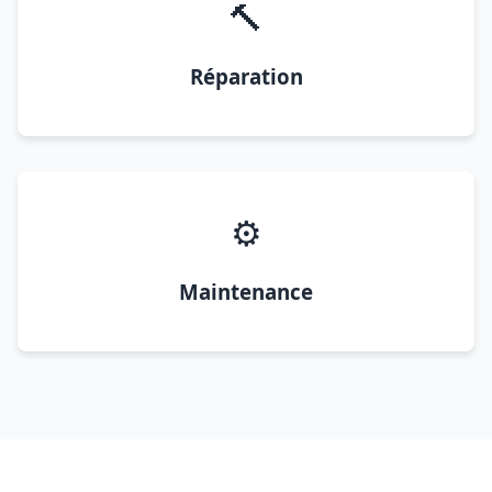
🔨
Réparation
⚙️
Maintenance