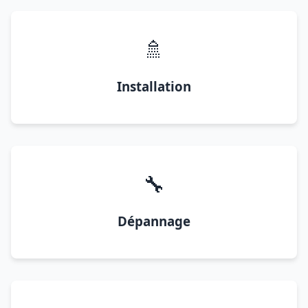
🚿
Installation
🔧
Dépannage