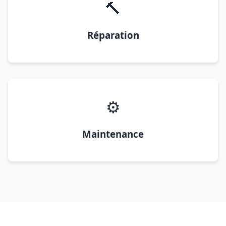
🔨
Réparation
⚙️
Maintenance