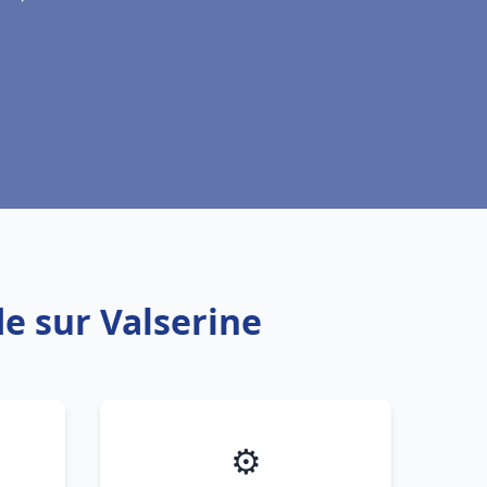
e sur Valserine
⚙️