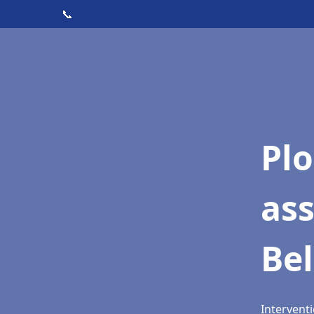
📞
Pl
as
Bel
Interventi