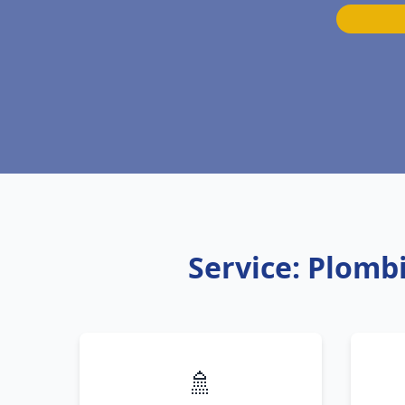
Service: Plomb
🚿