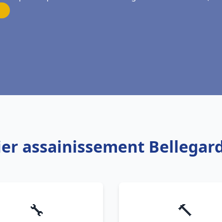
ier assainissement Bellegard
🔧
🔨