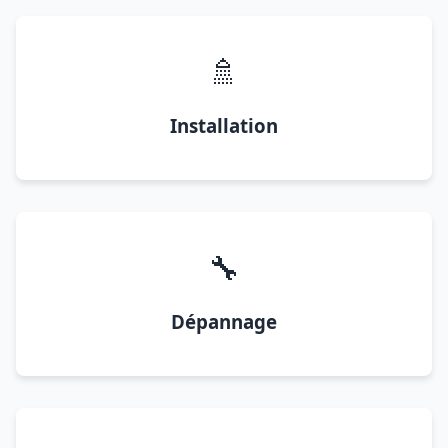
🚿
Installation
🔧
Dépannage