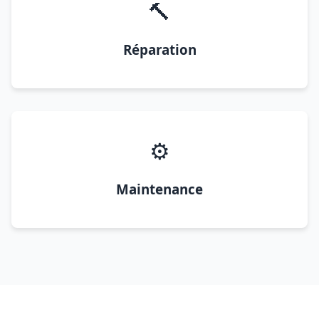
🔨
Réparation
⚙️
Maintenance