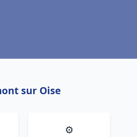
ont sur Oise
⚙️