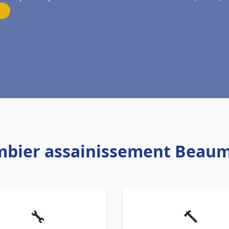
ombier assainissement Beaum
🔧
🔨