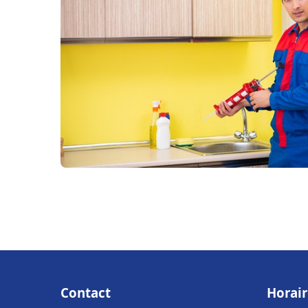
Contact
Horair