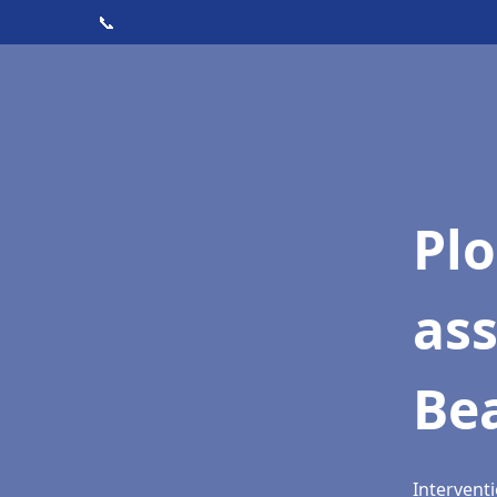
📞
Pl
as
Be
Intervent