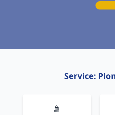
Service: Pl
🚿