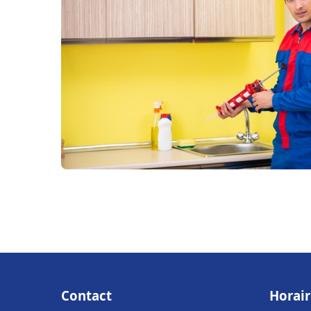
Contact
Horair