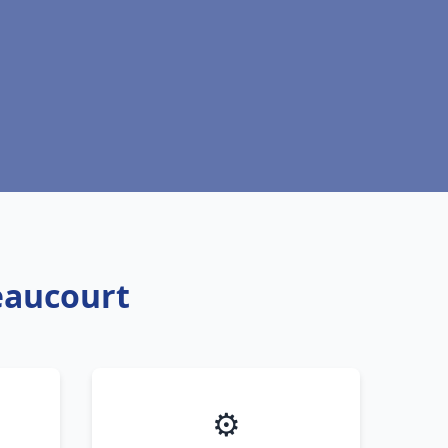
eaucourt
⚙️