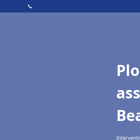
📞
Pl
as
Be
Intervent