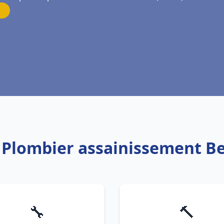
: Plombier assainissement B
🔧
🔨