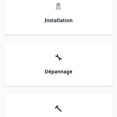
🚿
Installation
🔧
Dépannage
🔨