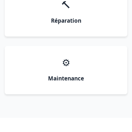
🔨
Réparation
⚙️
Maintenance