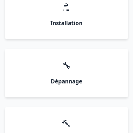
🚿
Installation
🔧
Dépannage
🔨