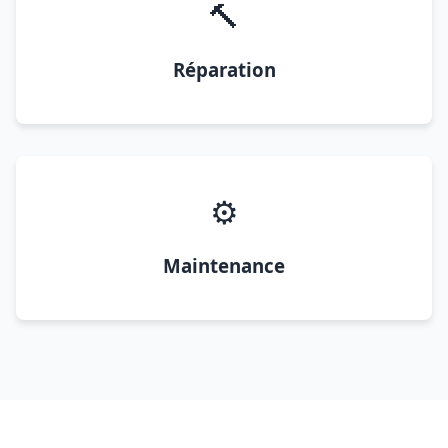
🔨
Réparation
⚙️
Maintenance