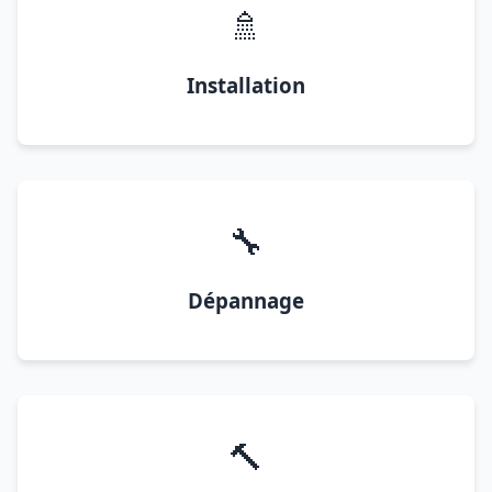
🚿
Installation
🔧
Dépannage
🔨