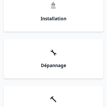
🚿
Installation
🔧
Dépannage
🔨