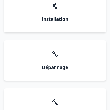
🚿
Installation
🔧
Dépannage
🔨