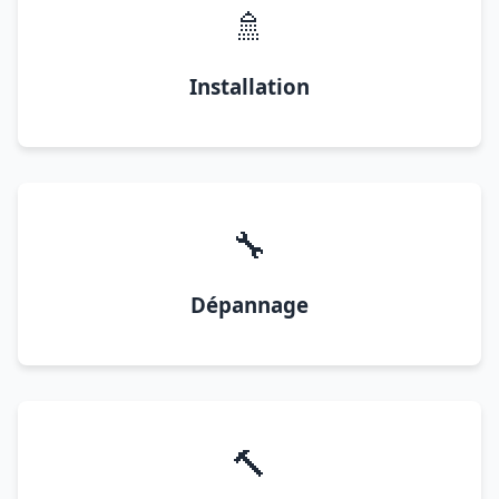
🚿
Installation
🔧
Dépannage
🔨