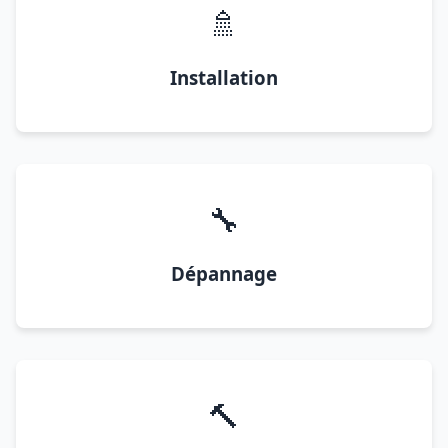
🚿
Installation
🔧
Dépannage
🔨