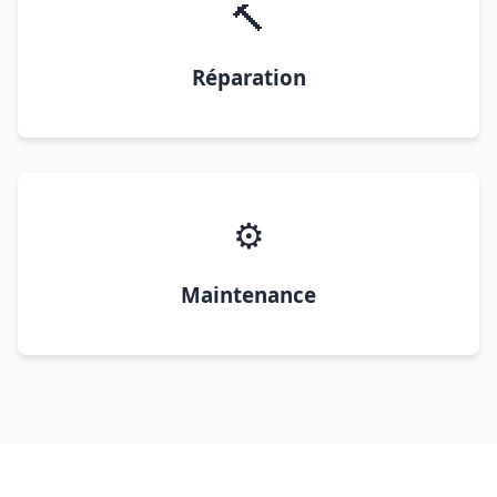
🔨
Réparation
⚙️
Maintenance