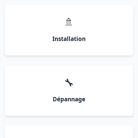
🚿
Installation
🔧
Dépannage