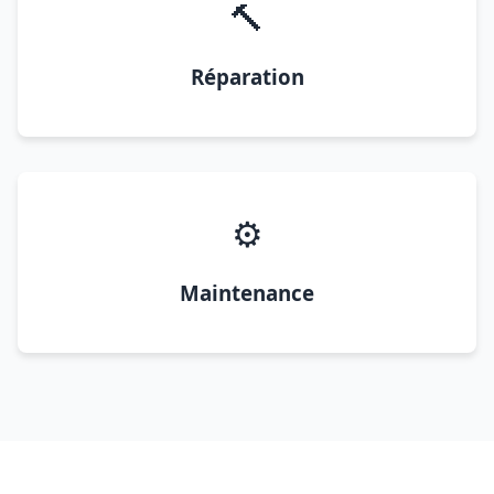
🔨
Réparation
⚙️
Maintenance