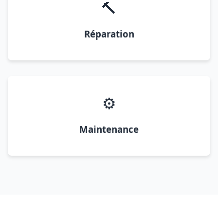
🔨
Réparation
⚙️
Maintenance