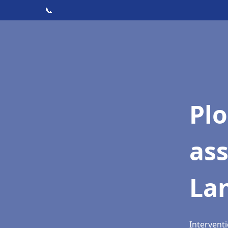
📞
Pl
as
Lan
Interventi