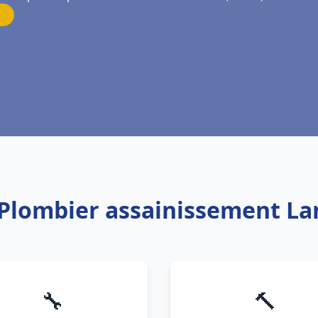
 Plombier assainissement La
🔧
🔨