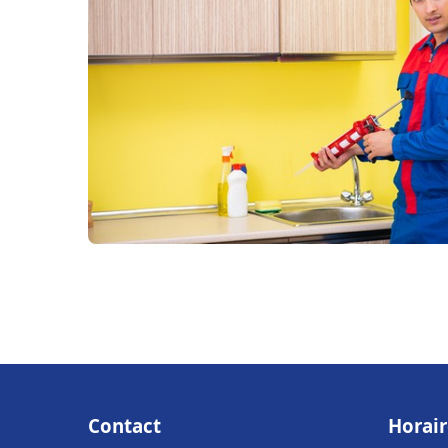
Contact
Horair