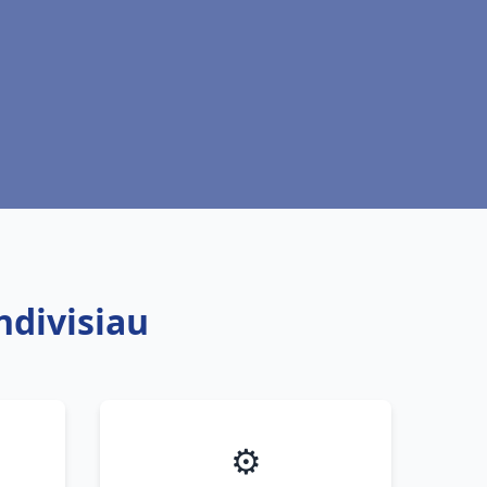
ndivisiau
⚙️